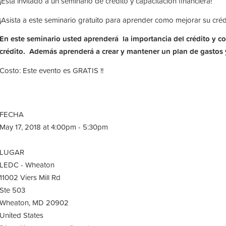
¡Está invitado a un seminario de crédito y capacitación financiera!
¡Asista a este seminario gratuito para aprender como mejorar su crédi
En este seminario usted aprender
á
la importancia del cr
é
dito y c
cr
é
dito. Adem
á
s aprender
á
a crear y mantener un plan de gastos 
Costo: Este evento es GRATIS !!
FECHA
May 17, 2018 at 4:00pm - 5:30pm
LUGAR
LEDC - Wheaton
11002 Viers Mill Rd
Ste 503
Wheaton, MD 20902
United States