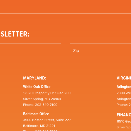
SLETTER:
MARYLAND:
VIRGINI
White Oak Office
Arlington
12520 Prosperity Dr, Suite 200
2300 Wil
Silver Spring, MD 20904
Arlingto
Phone: 202-540-7400
Phone: 
Baltimore Office
FINAN
3500 Boston Street, Suite 227
11510 Geo
Baltimore, MD 21224
Silver S