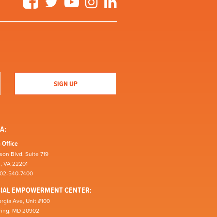
A:
 Office
son Blvd, Suite 719
n, VA 22201
202-540-7400
CIAL EMPOWERMENT CENTER:
rgia Ave, Unit #100
pring, MD 20902