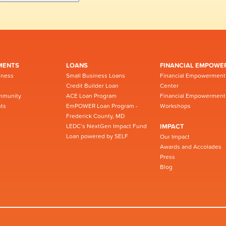
MENTS
LOANS
FINANCIAL EMPOWE
iness
Small Business Loans
Financial Empowerment
Credit Builder Loan
Center
mmunity
ACE Loan Program
Financial Empowerment
ts
EmPOWER Loan Program -
Workshops
Frederick County, MD
LEDC’s NextGen Impact Fund
IMPACT
Loan powered by SELF
Our Impact
Awards and Accolades
Press
Blog