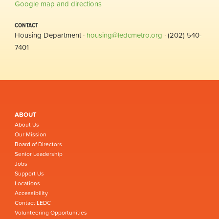
Google map and directions
CONTACT
Housing Department ·
housing@ledcmetro.org
· (202) 540-
7401
ABOUT
About Us
Our Mission
Board of Directors
Senior Leadership
Jobs
Support Us
Locations
Accessibility
Contact LEDC
Volunteering Opportunities