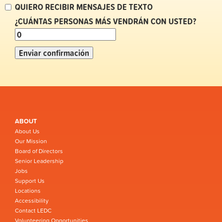
QUIERO RECIBIR MENSAJES DE TEXTO
¿CUÁNTAS PERSONAS MÁS VENDRÁN CON USTED?
ABOUT
About Us
Our Mission
Board of Directors
Senior Leadership
Jobs
Support Us
Locations
Accessibility
Contact LEDC
Volunteering Opportunities