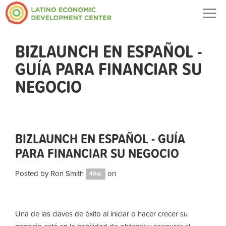
Togg
navig
BIZLAUNCH EN ESPAÑOL -
GUÍA PARA FINANCIAR SU
NEGOCIO
BIZLAUNCH EN ESPAÑOL - GUÍA
PARA FINANCIAR SU NEGOCIO
Posted by
Ron Smith
on
40sc
Una de las claves de éxito al iniciar o hacer crecer su