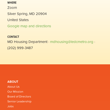
WHERE
Zoom
Silver Spring, MD 20904
United States
Google map and directions
CONTACT
MD Housing Department ·
mdhousing@ledcmetro.org
·
(202) 999-3487
ABOUT
About Us
Our Mission
Board of Directors
Senior Leadership
Jobs