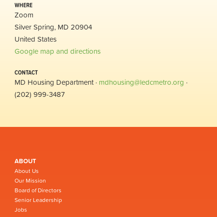
WHERE
Zoom
Silver Spring, MD 20904
United States
Google map and directions
CONTACT
MD Housing Department ·
mdhousing@ledcmetro.org
·
(202) 999-3487
ABOUT
About Us
Our Mission
Board of Directors
Senior Leadership
Jobs