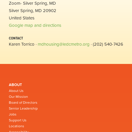
Zoom- Silver Spring, MD
Silver Spring, MD 20902
United States
Google map and directions
CONTACT
Karen Torrico ·
mdhousing@ledcmetro.org
· (202) 540-7426
ABOUT
About Us
Our Mission
Board of Directors
Senior Leadership
Jobs
Support Us
Locations
Accessibility