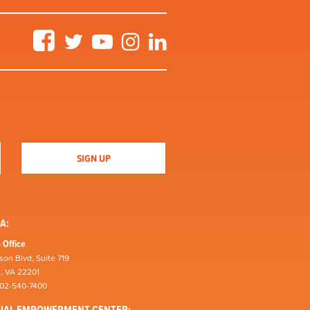
Facebook
Twitter
YouTube
Instagram
LinkedIn
A:
 Office
son Blvd, Suite 719
n, VA 22201
202-540-7400
CIAL EMPOWERMENT CENTER: