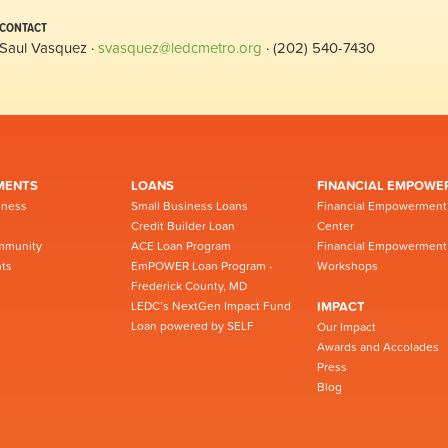
CONTACT
Saul Vasquez ·
svasquez@ledcmetro.org
· (202) 540-7430
MENTS
LOANS
FINANCIAL EMPOWE
iness
Small Business Loans
Financial Empowerment
Credit Builder Loan
Center
mmunity
ACE Loan Program
Financial Empowerment
ts
EmPOWER Loan Program -
Workshops
Frederick County, MD
LEDC’s NextGen Impact Fund
IMPACT
Loan powered by SELF
Our Impact
Awards and Accolades
Press
Blog