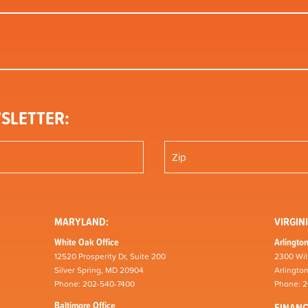
SLETTER:
MARYLAND:
VIRGINI
White Oak Office
Arlington
12520 Prosperity Dr, Suite 200
2300 Wil
Silver Spring, MD 20904
Arlingto
Phone: 202-540-7400
Phone: 
Baltimore Office
FINAN