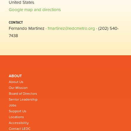
United States
Google map and directions
CONTACT
Fernando Martinez ·
fmartinez@ledcmetro.org
· (202) 540-
7438
ABOUT
About Us
Our Mission
Board of Directors
Senior Leadership
Jobs
Support Us
Locations
Accessibility
Contact LEDC