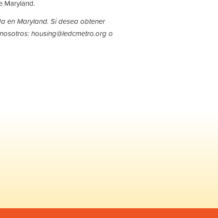
e Maryland.
da en Maryland. Si desea obtener
nosotros:
housing@ledcmetro.org
o