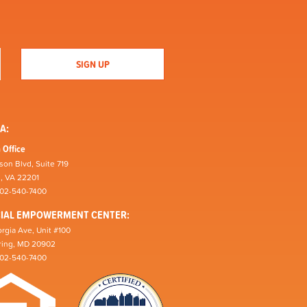
A:
 Office
son Blvd, Suite 719
n, VA 22201
202-540-7400
CIAL EMPOWERMENT CENTER:
rgia Ave, Unit #100
pring, MD 20902
202-540-7400