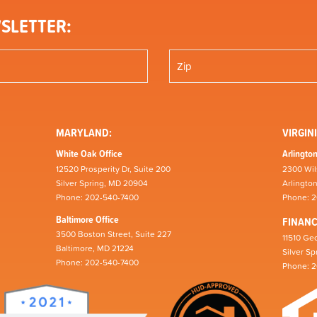
SLETTER:
MARYLAND:
VIRGINI
White Oak Office
Arlington
12520 Prosperity Dr, Suite 200
2300 Wil
Silver Spring, MD 20904
Arlingto
Phone: 202-540-7400
Phone: 
Baltimore Office
FINAN
3500 Boston Street, Suite 227
11510 Geo
Baltimore, MD 21224
Silver S
Phone: 202-540-7400
Phone: 