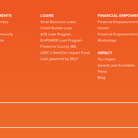
MENTS
LOANS
FINANCIAL EMPOWE
iness
Small Business Loans
Financial Empowerment
Credit Builder Loan
Center
mmunity
ACE Loan Program
Financial Empowerment
ts
EmPOWER Loan Program -
Workshops
Frederick County, MD
LEDC’s NextGen Impact Fund
IMPACT
Loan powered by SELF
Our Impact
Awards and Accolades
Press
Blog