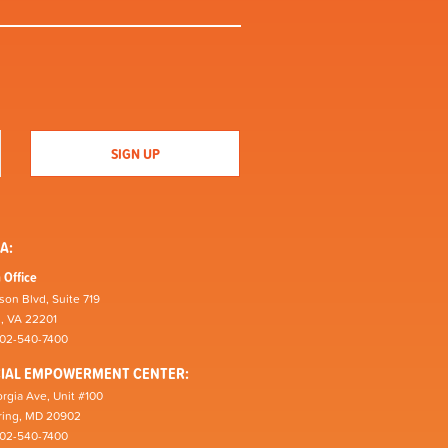
A:
 Office
son Blvd, Suite 719
n, VA 22201
202-540-7400
CIAL EMPOWERMENT CENTER:
rgia Ave, Unit #100
pring, MD 20902
202-540-7400