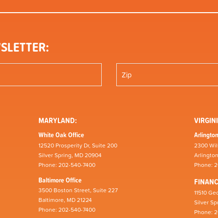
SLETTER:
MARYLAND:
VIRGINI
White Oak Office
Arlington
12520 Prosperity Dr, Suite 200
2300 Wil
Silver Spring, MD 20904
Arlingto
Phone: 202-540-7400
Phone: 
Baltimore Office
FINAN
3500 Boston Street, Suite 227
11510 Geo
Baltimore, MD 21224
Silver S
Phone: 202-540-7400
Phone: 