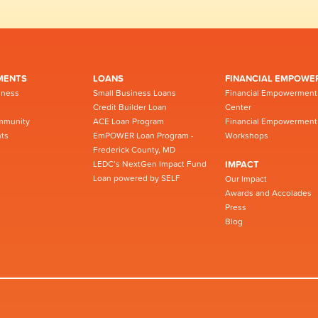
MENTS
LOANS
FINANCIAL EMPOWE
iness
Small Business Loans
Financial Empowerment
Credit Builder Loan
Center
mmunity
ACE Loan Program
Financial Empowerment
ts
EmPOWER Loan Program -
Workshops
Frederick County, MD
LEDC’s NextGen Impact Fund
IMPACT
Loan powered by SELF
Our Impact
Awards and Accolades
Press
Blog