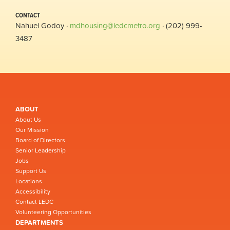
CONTACT
Nahuel Godoy ·
mdhousing@ledcmetro.org
· (202) 999-
3487
ABOUT
About Us
Our Mission
Board of Directors
Senior Leadership
Jobs
Support Us
Locations
Accessibility
Contact LEDC
Volunteering Opportunities
DEPARTMENTS