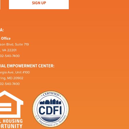
A:
 Office
son Blvd, Suite 719
n, VA 22201
202-540-7400
CIAL EMPOWERMENT CENTER:
rgia Ave, Unit #100
pring, MD 20902
202-540-7400