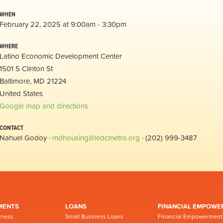
WHEN
February 22, 2025 at 9:00am - 3:30pm
WHERE
Latino Economic Development Center
1501 S Clinton St
Baltimore, MD 21224
United States
Google map and directions
CONTACT
Nahuel Godoy ·
mdhousing@ledcmetro.org
· (202) 999-3487
MENTS
LOANS
FINANCIAL EMPOWE
iness
Small Business Loans
Financial Empowerment