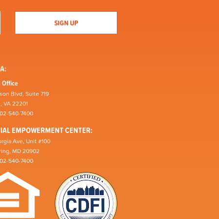
A:
 Office
son Blvd, Suite 719
n, VA 22201
202-540-7400
CIAL EMPOWERMENT CENTER:
rgia Ave, Unit #100
pring, MD 20902
202-540-7400