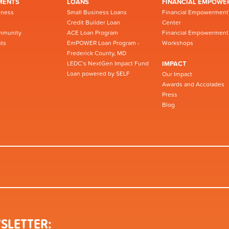
MENTS
LOANS
FINANCIAL EMPOWE
iness
Small Business Loans
Financial Empowerment
Credit Builder Loan
Center
mmunity
ACE Loan Program
Financial Empowerment
ts
EmPOWER Loan Program -
Workshops
Frederick County, MD
LEDC’s NextGen Impact Fund
IMPACT
Loan powered by SELF
Our Impact
Awards and Accolades
Press
Blog
SLETTER: