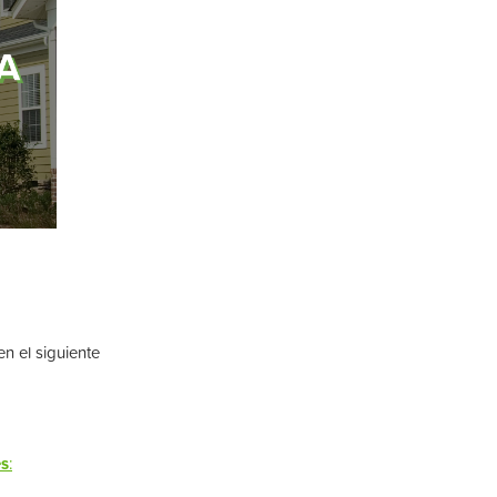
en el siguiente
es
: