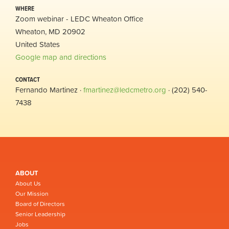
WHERE
Zoom webinar - LEDC Wheaton Office
Wheaton, MD 20902
United States
Google map and directions
CONTACT
Fernando Martinez ·
fmartinez@ledcmetro.org
· (202) 540-
7438
ABOUT
About Us
Our Mission
Board of Directors
Senior Leadership
Jobs