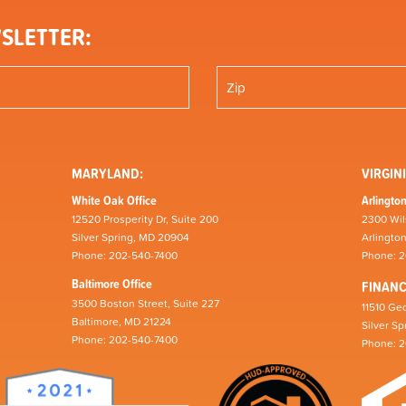
SLETTER:
MARYLAND:
VIRGINI
White Oak Office
Arlington
12520 Prosperity Dr, Suite 200
2300 Wil
Silver Spring, MD 20904
Arlingto
Phone: 202-540-7400
Phone: 
Baltimore Office
FINAN
3500 Boston Street, Suite 227
11510 Geo
Baltimore, MD 21224
Silver S
Phone: 202-540-7400
Phone: 