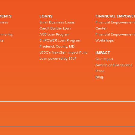
MENTS
LOANS
FINANCIAL EMPOWE
iness
Small Business Loans
Financial Empowerment
Credit Builder Loan
Center
mmunity
ACE Loan Program
Financial Empowerment
ts
EmPOWER Loan Program -
Workshops
Frederick County, MD
LEDC’s NextGen Impact Fund
IMPACT
Loan powered by SELF
Our Impact
Awards and Accolades
Press
Blog