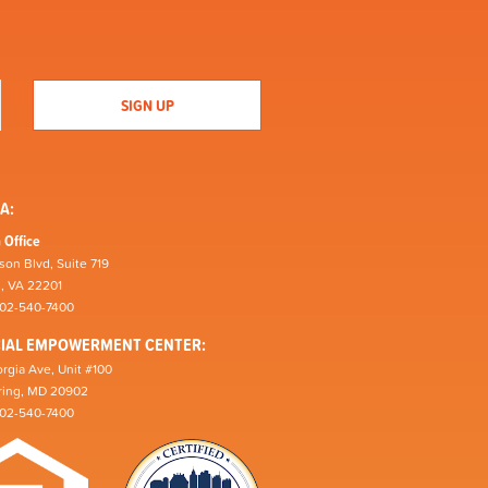
A:
 Office
son Blvd, Suite 719
n, VA 22201
202-540-7400
CIAL EMPOWERMENT CENTER:
rgia Ave, Unit #100
pring, MD 20902
202-540-7400