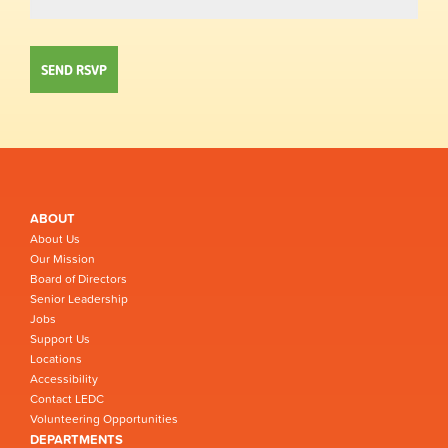
ABOUT
About Us
Our Mission
Board of Directors
Senior Leadership
Jobs
Support Us
Locations
Accessibility
Contact LEDC
Volunteering Opportunities
DEPARTMENTS