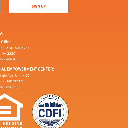
A:
 Office
son Blvd, Suite 719
n, VA 22201
202-540-7400
CIAL EMPOWERMENT CENTER:
rgia Ave, Unit #100
pring, MD 20902
202-540-7400