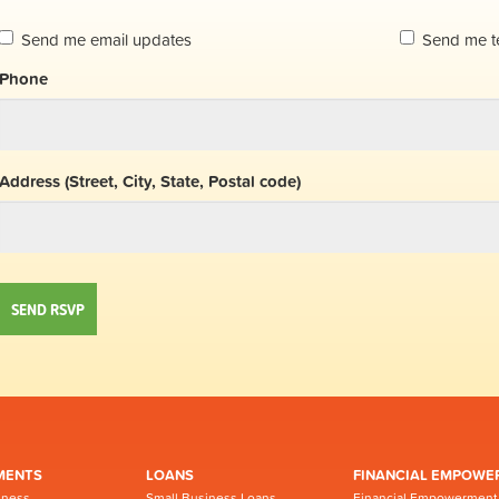
Send me email updates
Send me t
Phone
Address (Street, City, State, Postal code)
MENTS
LOANS
FINANCIAL EMPOWE
iness
Small Business Loans
Financial Empowerment