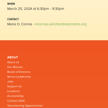
WHEN
March 25, 2024 at 6:30pm - 9:30pm
CONTACT
Maria O. Correa ·
mcorrea-sanchez@ledcmetro.org
ABOUT
About Us
Our Mission
Board of Directors
Senior Leadership
Jobs
Support Us
Locations
Accessibility
Contact LEDC
Volunteering Opportunities