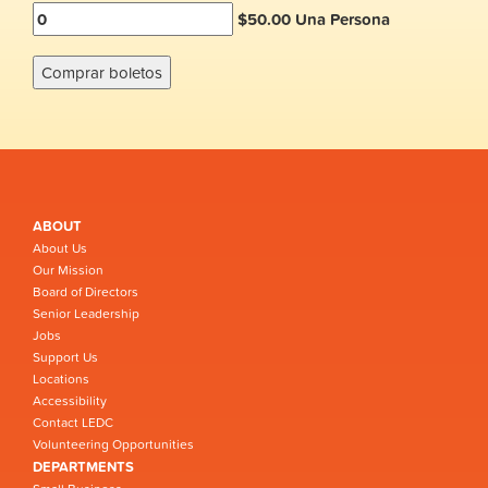
$50.00 Una Persona
ABOUT
About Us
Our Mission
Board of Directors
Senior Leadership
Jobs
Support Us
Locations
Accessibility
Contact LEDC
Volunteering Opportunities
DEPARTMENTS