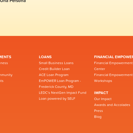
Una Persona
MENTS
LOANS
FINANCIAL EMPOWE
iness
Small Business Loans
Financial Empowerment
Credit Builder Loan
Center
mmunity
ACE Loan Program
Financial Empowerment
ts
EmPOWER Loan Program -
Workshops
Frederick County, MD
LEDC’s NextGen Impact Fund
IMPACT
Loan powered by SELF
Our Impact
Awards and Accolades
Press
Blog