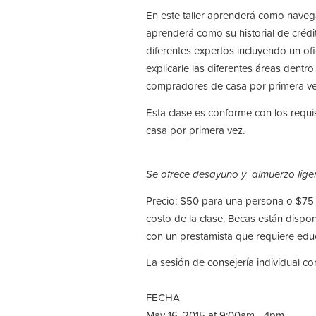
En este taller aprenderá como nave
aprenderá como su historial de crédit
diferentes expertos incluyendo un of
explicarle las diferentes áreas dent
compradores de casa por primera v
Esta clase es conforme con los requ
casa por primera vez.
Se ofrece desayuno y almuerzo ligero
Precio: $50 para una persona o $75 
costo de la clase. Becas están disp
con un prestamista que requiere edu
La sesión de consejería individual c
FECHA
May 16, 2015 at 9:00am - 4pm