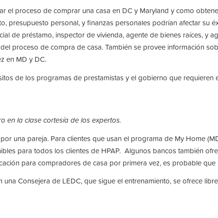
gar el proceso de comprar una casa en DC y Maryland y como obtene
o, presupuesto personal, y finanzas personales podrían afectar su éxi
icial de préstamo, inspector de vivienda, agente de bienes raíces, y 
ro del proceso de compra de casa. También se provee información sob
ez en MD y DC.
isitos de los programas de prestamistas y el gobierno que requiere
 en la clase cortesía de los expertos.
por una pareja. Para clientes que usan el programa de My Home (MD
onibles para todos los clientes de HPAP. Algunos bancos también ofr
cación para compradores de casa por primera vez, es probable que p
on una Consejera de LEDC, que sigue el entrenamiento, se ofrece libre