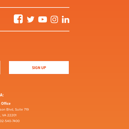
Facebook
Twitter
YouTube
Instagram
LinkedIn
A:
 Office
son Blvd, Suite 719
n, VA 22201
202-540-7400