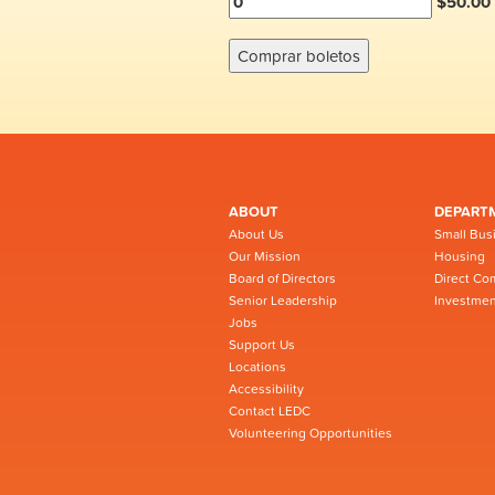
$50.00 
ABOUT
DEPART
About Us
Small Bus
Our Mission
Housing
Board of Directors
Direct Co
Senior Leadership
Investmen
Jobs
Support Us
Locations
Accessibility
Contact LEDC
Volunteering Opportunities