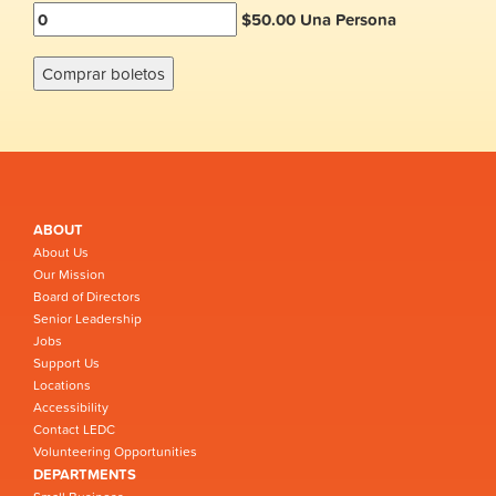
$50.00 Una Persona
ABOUT
About Us
Our Mission
Board of Directors
Senior Leadership
Jobs
Support Us
Locations
Accessibility
Contact LEDC
Volunteering Opportunities
DEPARTMENTS