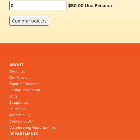
$50.00 Una Persona
ABOUT
About Us
Our Mission
Board of Directors
Senior Leadership
Jobs
Support Us
Locations
Accessibility
Contact LEDC
Volunteering Opportunities
DEPARTMENTS