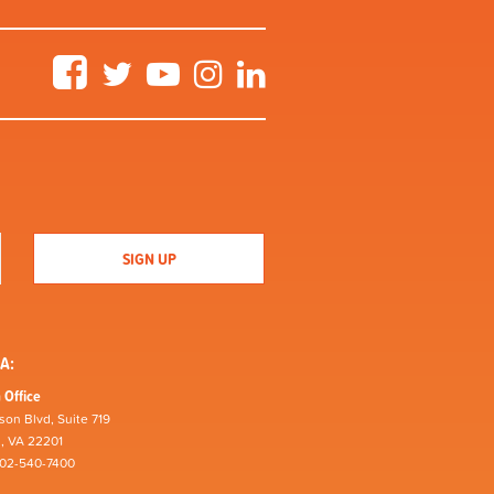
Facebook
Twitter
YouTube
Instagram
LinkedIn
A:
 Office
son Blvd, Suite 719
n, VA 22201
202-540-7400