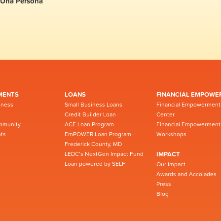
Una Persona
MENTS
LOANS
FINANCIAL EMPOWE
iness
Small Business Loans
Financial Empowerment
Credit Builder Loan
Center
mmunity
ACE Loan Program
Financial Empowerment
ts
EmPOWER Loan Program -
Workshops
Frederick County, MD
LEDC’s NextGen Impact Fund
IMPACT
Loan powered by SELF
Our Impact
Awards and Accolades
Press
Blog