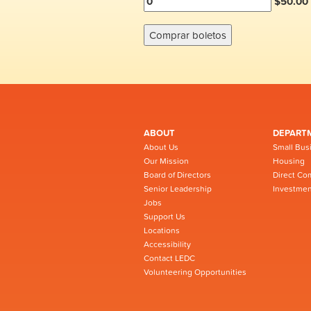
$50.00 
ABOUT
DEPART
About Us
Small Bus
Our Mission
Housing
Board of Directors
Direct Co
Senior Leadership
Investmen
Jobs
Support Us
Locations
Accessibility
Contact LEDC
Volunteering Opportunities