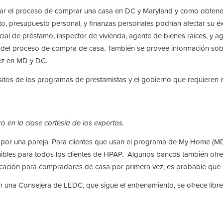
gar el proceso de comprar una casa en DC y Maryland y como obtene
o, presupuesto personal, y finanzas personales podrían afectar su éxi
icial de préstamo, inspector de vivienda, agente de bienes raíces, y 
ro del proceso de compra de casa. También se provee información sob
ez en MD y DC.
isitos de los programas de prestamistas y el gobierno que requiere
 en la clase cortesía de los expertos.
por una pareja. Para clientes que usan el programa de My Home (MD
onibles para todos los clientes de HPAP. Algunos bancos también ofr
cación para compradores de casa por primera vez, es probable que p
on una Consejera de LEDC, que sigue el entrenamiento, se ofrece libre