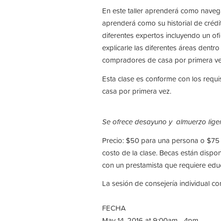
En este taller aprenderá como nave
aprenderá como su historial de crédit
diferentes expertos incluyendo un of
explicarle las diferentes áreas dent
compradores de casa por primera v
Esta clase es conforme con los requ
casa por primera vez.
Se ofrece desayuno y almuerzo ligero
Precio: $50 para una persona o $75 
costo de la clase. Becas están disp
con un prestamista que requiere edu
La sesión de consejería individual c
FECHA
May 14, 2016 at 9:00am - 4pm