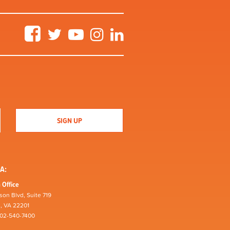
Facebook
Twitter
YouTube
Instagram
LinkedIn
A:
 Office
son Blvd, Suite 719
n, VA 22201
202-540-7400