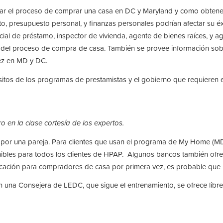
gar el proceso de comprar una casa en DC y Maryland y como obtene
o, presupuesto personal, y finanzas personales podrían afectar su éxi
icial de préstamo, inspector de vivienda, agente de bienes raíces, y 
ro del proceso de compra de casa. También se provee información sob
ez en MD y DC.
isitos de los programas de prestamistas y el gobierno que requiere
 en la clase cortesía de los expertos.
por una pareja. Para clientes que usan el programa de My Home (MD
onibles para todos los clientes de HPAP. Algunos bancos también ofr
cación para compradores de casa por primera vez, es probable que p
on una Consejera de LEDC, que sigue el entrenamiento, se ofrece libre