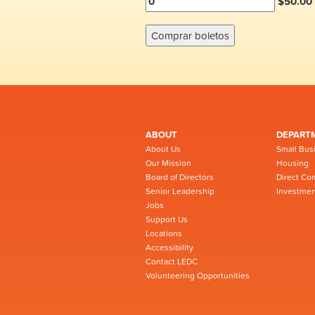
$50.00 
ABOUT
DEPART
About Us
Small Bus
Our Mission
Housing
Board of Directors
Direct Co
Senior Leadership
Investmen
Jobs
Support Us
Locations
Accessibility
Contact LEDC
Volunteering Opportunities