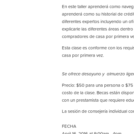
En este taller aprenderá como nave
aprenderá como su historial de crédit
diferentes expertos incluyendo un of
explicarle las diferentes áreas dent
compradores de casa por primera v
Esta clase es conforme con los requ
casa por primera vez.
Se ofrece desayuno y almuerzo ligero
Precio: $50 para una persona o $75 
costo de la clase. Becas están disp
con un prestamista que requiere edu
La sesión de consejería individual c
FECHA
April 16, 2016 at 9:00am - 4pm