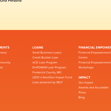
Una Persona
MENTS
LOANS
FINANCIAL EMPOWE
iness
Small Business Loans
Financial Empowerment
Credit Builder Loan
Center
mmunity
ACE Loan Program
Financial Empowerment
ts
EmPOWER Loan Program -
Workshops
Frederick County, MD
LEDC’s NextGen Impact Fund
IMPACT
Loan powered by SELF
Our Impact
Awards and Accolades
Press
Blog