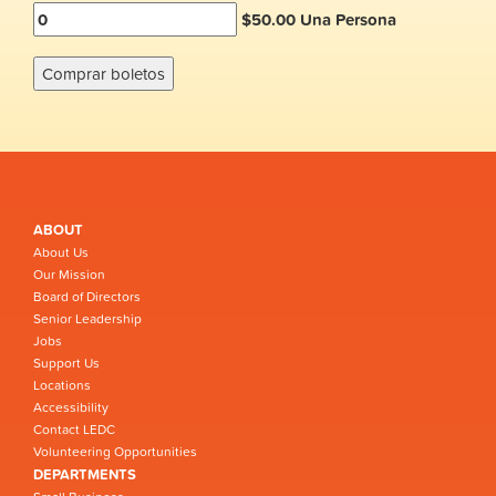
$50.00 Una Persona
ABOUT
About Us
Our Mission
Board of Directors
Senior Leadership
Jobs
Support Us
Locations
Accessibility
Contact LEDC
Volunteering Opportunities
DEPARTMENTS