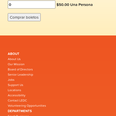
$50.00 Una Persona
ABOUT
About Us
Our Mission
Board of Directors
Senior Leadership
Jobs
Support Us
Locations
Accessibility
Contact LEDC
Volunteering Opportunities
DEPARTMENTS