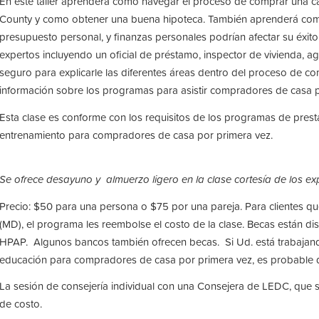
En este taller aprenderá como navegar el proceso de comprar una ca
County y como obtener una buena hipoteca. También aprenderá como 
presupuesto personal, y finanzas personales podrían afectar su éxito 
expertos incluyendo un oficial de préstamo, inspector de vivienda, a
seguro para explicarle las diferentes áreas dentro del proceso de 
información sobre los programas para asistir compradores de casa 
Esta clase es conforme con los requisitos de los programas de prest
entrenamiento para compradores de casa por primera vez.
Se ofrece desayuno y almuerzo ligero en la clase cortesía de los ex
Precio: $50 para una persona o $75 por una pareja. Para clientes 
(MD), el programa les reembolse el costo de la clase. Becas están di
HPAP. Algunos bancos también ofrecen becas. Si Ud. está trabajand
educación para compradores de casa por primera vez, es probable q
La sesión de consejería individual con una Consejera de LEDC, que si
de costo.