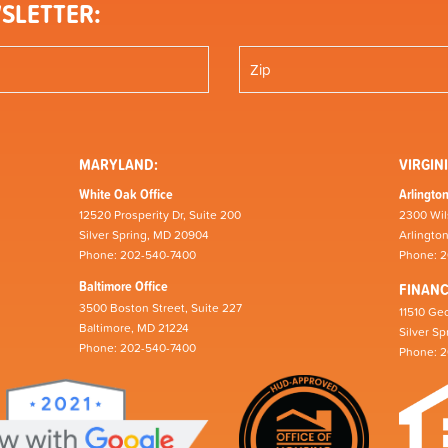
SLETTER:
MARYLAND:
VIRGINI
White Oak Office
Arlington
12520 Prosperity Dr, Suite 200
2300 Wil
Silver Spring, MD 20904
Arlingto
Phone: 202-540-7400
Phone: 
Baltimore Office
FINAN
3500 Boston Street, Suite 227
11510 Geo
Baltimore, MD 21224
Silver S
Phone: 202-540-7400
Phone: 