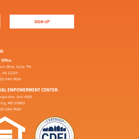
A:
 Office
son Blvd, Suite 719
n, VA 22201
202-540-7400
CIAL EMPOWERMENT CENTER:
rgia Ave, Unit #100
pring, MD 20902
202-540-7400