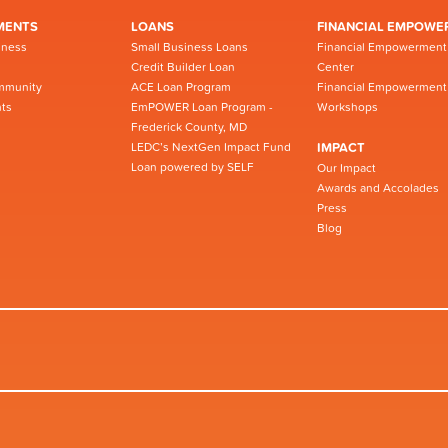
MENTS
LOANS
FINANCIAL EMPOWE
iness
Small Business Loans
Financial Empowerment
Credit Builder Loan
Center
mmunity
ACE Loan Program
Financial Empowerment
ts
EmPOWER Loan Program -
Workshops
Frederick County, MD
LEDC’s NextGen Impact Fund
IMPACT
Loan powered by SELF
Our Impact
Awards and Accolades
Press
Blog