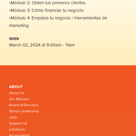
•Módulo 2: Obten tus primeros clientes
•Módulo 3: Cómo financiar tu negocio
•Módulo 4: Empieza tu negocio / Herramientas de
marketing
WHEN
March 02, 2024 at 9:00am - 11am
ABOUT
About Us
Our Mission
Board of Directors
Senior Leadership
Jobs
Support Us
Locations
Accessibility