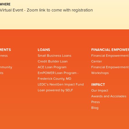
WHERE
Virtual Event - Zoom link to come with registration
MENTS
LOANS
FINANCIAL EMPOWE
iness
Small Business Loans
Financial Empowerment
Credit Builder Loan
Center
mmunity
ACE Loan Program
Financial Empowerment
ts
EmPOWER Loan Program -
Workshops
Frederick County, MD
LEDC’s NextGen Impact Fund
IMPACT
Loan powered by SELF
Our Impact
Awards and Accolades
Press
Blog