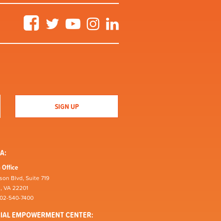
Facebook
Twitter
YouTube
Instagram
LinkedIn
A:
 Office
son Blvd, Suite 719
n, VA 22201
202-540-7400
CIAL EMPOWERMENT CENTER: