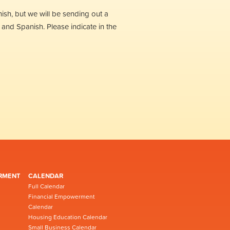
sh, but we will be sending out a
 and Spanish. Please indicate in the
RMENT
CALENDAR
Full Calendar
Financial Empowerment
Calendar
Housing Education Calendar
Small Business Calendar