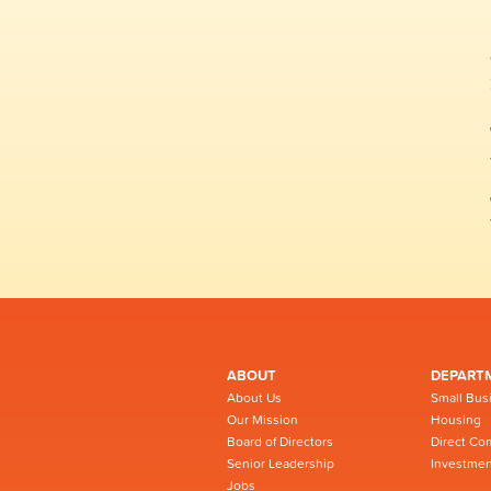
ABOUT
DEPART
About Us
Small Bus
Our Mission
Housing
Board of Directors
Direct Co
Senior Leadership
Investmen
Jobs