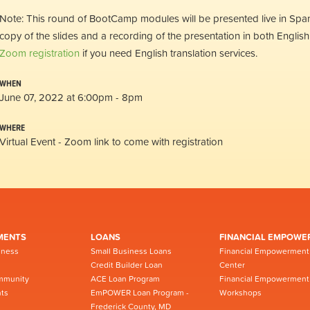
Note: This round of BootCamp modules will be presented live in Spani
copy of the slides and a recording of the presentation in both English
Zoom registration
if you need English translation services.
WHEN
June 07, 2022 at 6:00pm - 8pm
WHERE
Virtual Event - Zoom link to come with registration
MENTS
LOANS
FINANCIAL EMPOWE
iness
Small Business Loans
Financial Empowerment
Credit Builder Loan
Center
mmunity
ACE Loan Program
Financial Empowerment
ts
EmPOWER Loan Program -
Workshops
Frederick County, MD