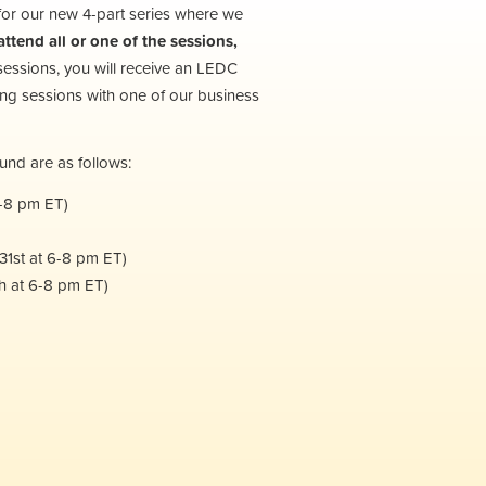
 for our new 4-part series where we
ttend all or one of the sessions,
4 sessions, you will receive an LEDC
hing sessions with one of our business
und are as follows:
6-8 pm ET)
31st at 6-8 pm ET)
h at 6-8 pm ET)