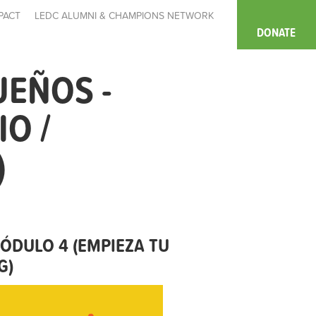
PACT
LEDC ALUMNI & CHAMPIONS NETWORK
DONATE
UEÑOS -
O /
)
MÓDULO 4 (EMPIEZA TU
G)