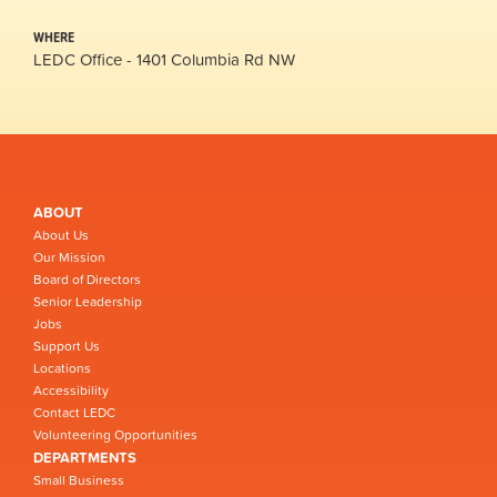
WHERE
LEDC Office - 1401 Columbia Rd NW
ABOUT
About Us
Our Mission
Board of Directors
Senior Leadership
Jobs
Support Us
Locations
Accessibility
Contact LEDC
Volunteering Opportunities
DEPARTMENTS
Small Business