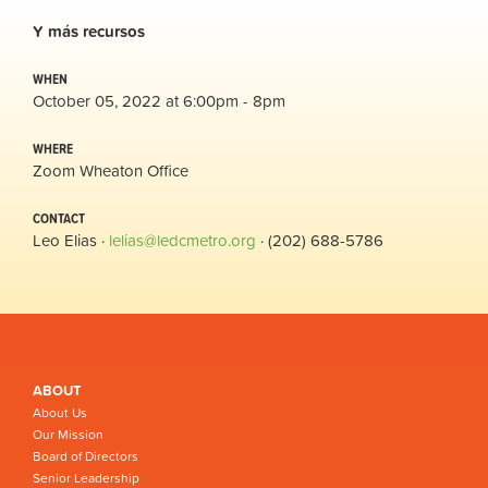
Y
más
recursos
WHEN
October 05, 2022 at 6:00pm - 8pm
WHERE
Zoom Wheaton Office
CONTACT
Leo Elias ·
lelias@ledcmetro.org
· (202) 688-5786
ABOUT
About Us
Our Mission
Board of Directors
Senior Leadership