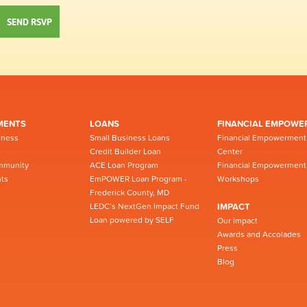
MENTS
LOANS
FINANCIAL EMPOWE
iness
Small Business Loans
Financial Empowerment
Credit Builder Loan
Center
mmunity
ACE Loan Program
Financial Empowerment
ts
EmPOWER Loan Program -
Workshops
Frederick County, MD
LEDC’s NextGen Impact Fund
IMPACT
Loan powered by SELF
Our Impact
Awards and Accolades
Press
Blog