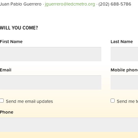
Juan Pablo Guerrero ·
jguerrero@ledcmetro.org
· (202) 688-5786
WILL YOU COME?
First Name
Last Name
Email
Mobile phone
Send me email updates
Send me t
Phone