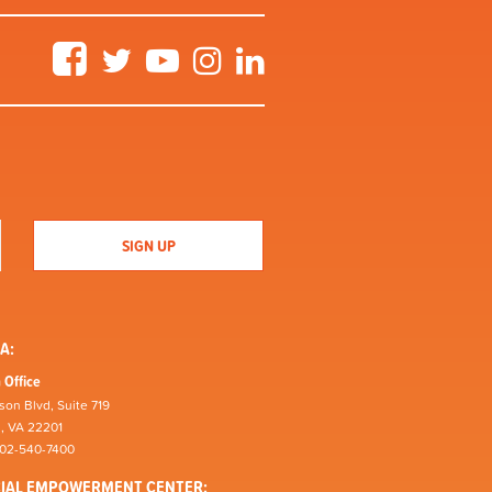
Facebook
Twitter
YouTube
Instagram
LinkedIn
A:
 Office
son Blvd, Suite 719
n, VA 22201
202-540-7400
CIAL EMPOWERMENT CENTER: