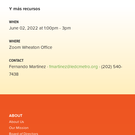
Y
más
recursos
WHEN
June 02, 2022 at 1:00pm - 3pm
WHERE
Zoom Wheaton Office
CONTACT
Fernando Martinez ·
fmartinez@ledcmetro.org
· (202) 540-
7438
ABOUT
About Us
Our Mission
Board of Directors