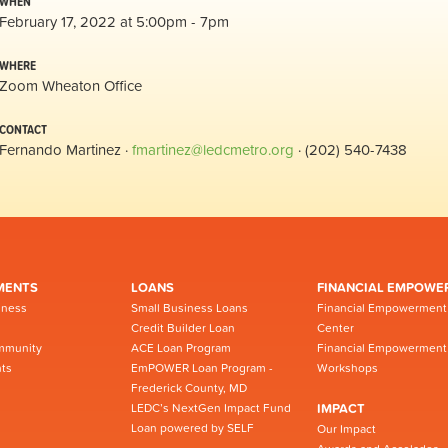
WHEN
February 17, 2022 at 5:00pm - 7pm
WHERE
Zoom Wheaton Office
CONTACT
Fernando Martinez ·
fmartinez@ledcmetro.org
· (202) 540-7438
MENTS
LOANS
FINANCIAL EMPOWE
iness
Small Business Loans
Financial Empowerment
Credit Builder Loan
Center
mmunity
ACE Loan Program
Financial Empowerment
ts
EmPOWER Loan Program -
Workshops
Frederick County, MD
LEDC’s NextGen Impact Fund
IMPACT
Loan powered by SELF
Our Impact