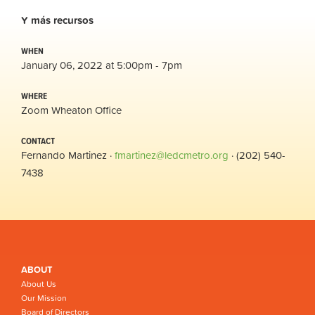
Y
más
recursos
WHEN
January 06, 2022 at 5:00pm - 7pm
WHERE
Zoom Wheaton Office
CONTACT
Fernando Martinez ·
fmartinez@ledcmetro.org
· (202) 540-
7438
ABOUT
About Us
Our Mission
Board of Directors