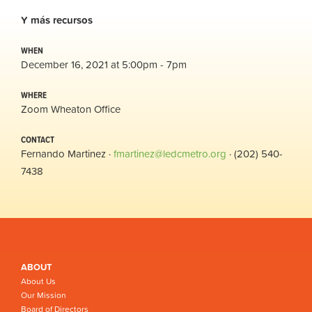
Y
más
recursos
WHEN
December 16, 2021 at 5:00pm - 7pm
WHERE
Zoom Wheaton Office
CONTACT
Fernando Martinez ·
fmartinez@ledcmetro.org
· (202) 540-
7438
ABOUT
About Us
Our Mission
Board of Directors