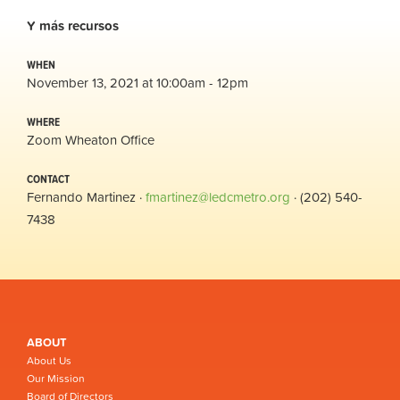
Y
más
recursos
WHEN
November 13, 2021 at 10:00am - 12pm
WHERE
Zoom Wheaton Office
CONTACT
Fernando Martinez ·
fmartinez@ledcmetro.org
· (202) 540-
7438
ABOUT
About Us
Our Mission
Board of Directors