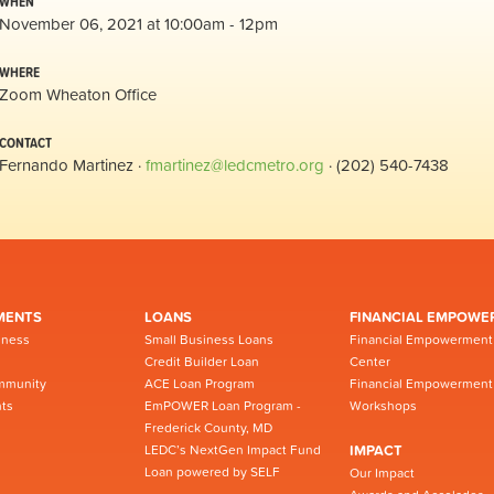
WHEN
November 06, 2021 at 10:00am - 12pm
WHERE
Zoom Wheaton Office
CONTACT
Fernando Martinez ·
fmartinez@ledcmetro.org
· (202) 540-7438
MENTS
LOANS
FINANCIAL EMPOWE
iness
Small Business Loans
Financial Empowerment
Credit Builder Loan
Center
mmunity
ACE Loan Program
Financial Empowerment
ts
EmPOWER Loan Program -
Workshops
Frederick County, MD
LEDC’s NextGen Impact Fund
IMPACT
Loan powered by SELF
Our Impact