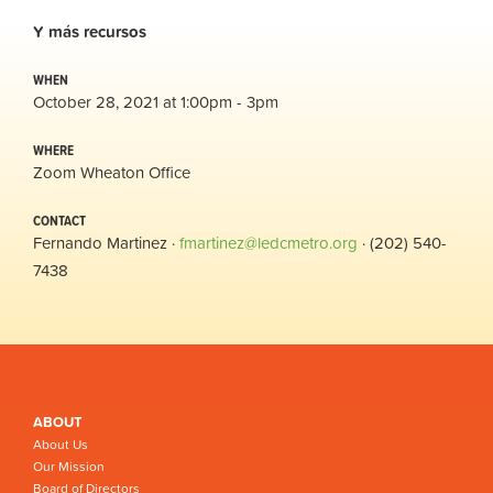
Y
más
recursos
WHEN
October 28, 2021 at 1:00pm - 3pm
WHERE
Zoom Wheaton Office
CONTACT
Fernando Martinez ·
fmartinez@ledcmetro.org
· (202) 540-
7438
ABOUT
About Us
Our Mission
Board of Directors