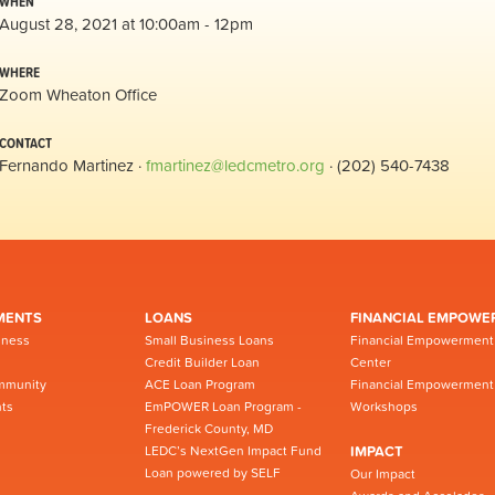
WHEN
August 28, 2021 at 10:00am - 12pm
WHERE
Zoom Wheaton Office
CONTACT
Fernando Martinez ·
fmartinez@ledcmetro.org
· (202) 540-7438
MENTS
LOANS
FINANCIAL EMPOWE
iness
Small Business Loans
Financial Empowerment
Credit Builder Loan
Center
mmunity
ACE Loan Program
Financial Empowerment
ts
EmPOWER Loan Program -
Workshops
Frederick County, MD
LEDC’s NextGen Impact Fund
IMPACT
Loan powered by SELF
Our Impact