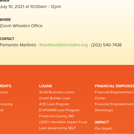
WHEN
July 10, 2021 at 10:00am - 12pm
WHERE
Zoom Wheaton Office
CONTACT
Fernando Martinez ·
fmartinez@ledcmetro.org
· (202) 540-7438
MENTS
LOANS
FINANCIAL EMPOWE
iness
Small Business Loans
Financial Empowerment
Credit Builder Loan
Center
mmunity
ACE Loan Program
Financial Empowerment
ts
EmPOWER Loan Program -
Workshops
Frederick County, MD
LEDC’s NextGen Impact Fund
IMPACT
Loan powered by SELF
Our Impact