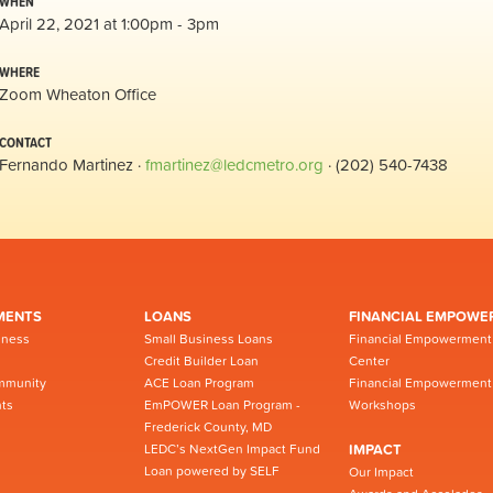
WHEN
April 22, 2021 at 1:00pm - 3pm
WHERE
Zoom Wheaton Office
CONTACT
Fernando Martinez ·
fmartinez@ledcmetro.org
· (202) 540-7438
MENTS
LOANS
FINANCIAL EMPOWE
iness
Small Business Loans
Financial Empowerment
Credit Builder Loan
Center
mmunity
ACE Loan Program
Financial Empowerment
ts
EmPOWER Loan Program -
Workshops
Frederick County, MD
LEDC’s NextGen Impact Fund
IMPACT
Loan powered by SELF
Our Impact