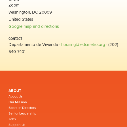
Zoom
Washington, DC 20009
United States
Google map and directions
CONTACT
Departamento de Vivienda ·
housing@ledcmetro.org
· (202)
540-7401
ABOUT
About Us
Our Mission
Board of Directors
Senior Leadership
Jobs
Support Us