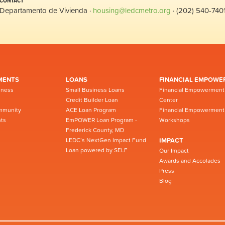
CONTACT
Departamento de Vivienda ·
housing@ledcmetro.org
· (202) 540-740
MENTS
LOANS
FINANCIAL EMPOWE
iness
Small Business Loans
Financial Empowerment
Credit Builder Loan
Center
mmunity
ACE Loan Program
Financial Empowerment
ts
EmPOWER Loan Program -
Workshops
Frederick County, MD
LEDC’s NextGen Impact Fund
IMPACT
Loan powered by SELF
Our Impact
Awards and Accolades
Press
Blog