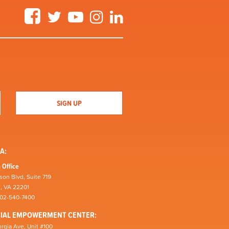
Facebook
Twitter
YouTube
Instagram
LinkedIn
A:
 Office
son Blvd, Suite 719
n, VA 22201
202-540-7400
CIAL EMPOWERMENT CENTER:
rgia Ave, Unit #100