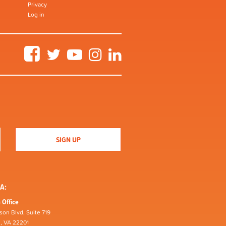
Privacy
Log in
Facebook
Twitter
YouTube
Instagram
LinkedIn
A:
 Office
son Blvd, Suite 719
n, VA 22201