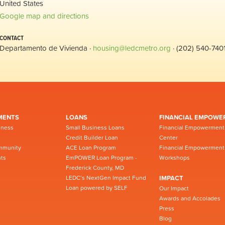
United States
Google map and directions
CONTACT
Departamento de Vivienda ·
housing@ledcmetro.org
· (202) 540-740
MENTS
LOANS
FINANCIAL EMPOWE
iness
Small Business Loans
Financial Empowerment
Credit Builder Loan
Center
mmunity
ACE Loan Program
Financial Empowerment
ts
EmPOWER Loan Program -
Workshops
Frederick County, MD
LEDC’s NextGen Impact Fund
IMPACT
Loan powered by SELF
Our Impact
Awards and Accolades
Press
Blog