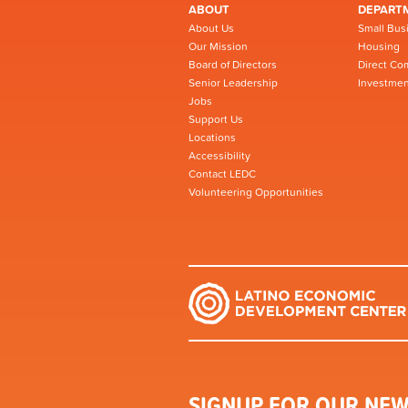
ABOUT
DEPART
About Us
Small Bus
Our Mission
Housing
Board of Directors
Direct Co
Senior Leadership
Investmen
Jobs
Support Us
Locations
Accessibility
Contact LEDC
Volunteering Opportunities
SIGNUP FOR OUR NEW