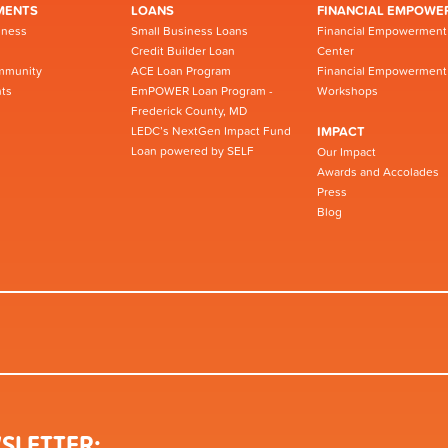
MENTS
LOANS
FINANCIAL EMPOWE
iness
Small Business Loans
Financial Empowerment
Credit Builder Loan
Center
mmunity
ACE Loan Program
Financial Empowerment
ts
EmPOWER Loan Program -
Workshops
Frederick County, MD
LEDC’s NextGen Impact Fund
IMPACT
Loan powered by SELF
Our Impact
Awards and Accolades
Press
Blog
SLETTER: