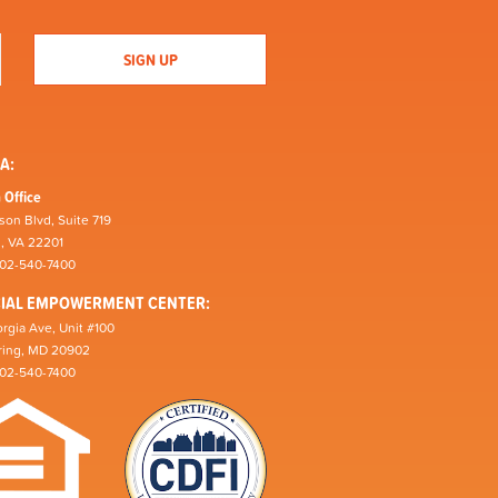
A:
 Office
son Blvd, Suite 719
n, VA 22201
202-540-7400
CIAL EMPOWERMENT CENTER:
rgia Ave, Unit #100
pring, MD 20902
202-540-7400