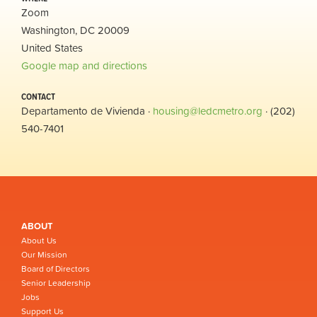
Zoom
Washington, DC 20009
United States
Google map and directions
CONTACT
Departamento de Vivienda ·
housing@ledcmetro.org
· (202)
540-7401
ABOUT
About Us
Our Mission
Board of Directors
Senior Leadership
Jobs
Support Us