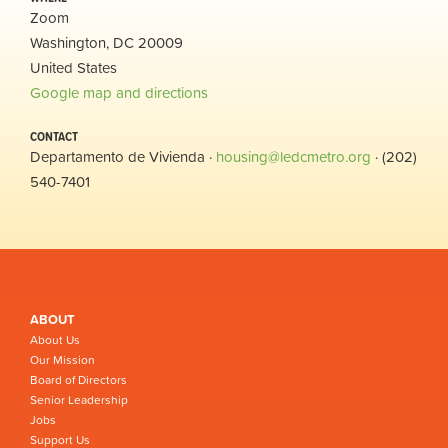
Zoom
Washington, DC 20009
United States
Google map and directions
CONTACT
Departamento de Vivienda ·
housing@ledcmetro.org
· (202)
540-7401
ABOUT
About Us
Our Mission
Board of Directors
Senior Leadership
Jobs
Support Us