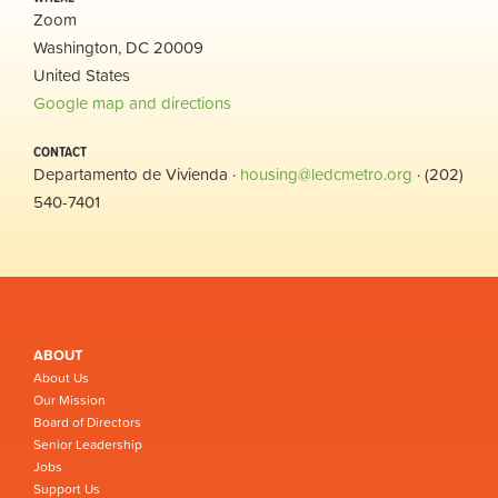
Zoom
Washington, DC 20009
United States
Google map and directions
CONTACT
Departamento de Vivienda ·
housing@ledcmetro.org
· (202)
540-7401
ABOUT
About Us
Our Mission
Board of Directors
Senior Leadership
Jobs
Support Us